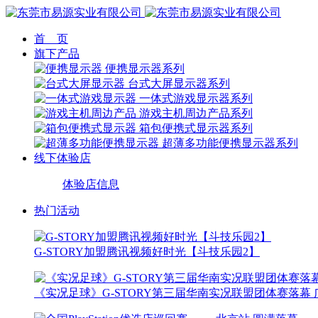
首 页
旗下产品
便携显示器系列
台式大屏显示器系列
一体式游戏显示器系列
游戏主机周边产品系列
箱包便携式显示器系列
超薄多功能便携显示器系列
线下体验店
体验店信息
热门活动
G-STORY加盟腾讯视频好时光【斗技乐园2】
《实况足球》G-STORY第三届华南实况联盟团体赛落幕 