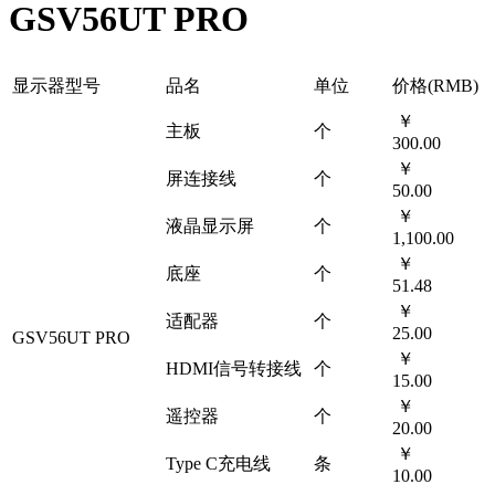
GSV56UT PRO
显示器型号
品名
单位
价格(RMB)
￥
主板
个
300.00
￥
屏连接线
个
50.00
￥
液晶显示屏
个
1,100.00
￥
底座
个
51.48
￥
适配器
个
25.00
GSV56UT PRO
￥
HDMI信号转接线
个
15.00
￥
遥控器
个
20.00
￥
Type C充电线
条
10.00