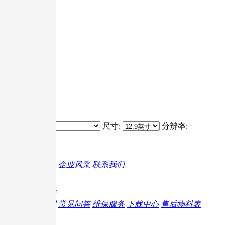
17.3英寸
15.6英寸
13.3英寸
12.5英寸
分辨率
不限
其它配件
1080P
2K
4K
分类:
尺寸:
分辨率:
关于G-story
品牌简介
企业风采
联系我们
服务支持
产品视频
产品说明
常见问答
维保服务
下载中心
售后物料表
热门活动