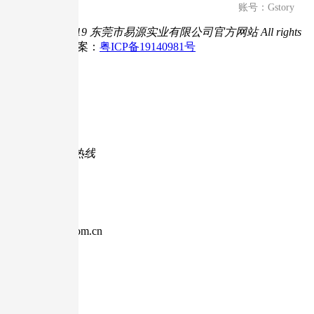
账号：Gstory
Copyright © 2019 东莞市易源实业有限公司官方网站
All rights
reserved.
ICP备案：
粤ICP备19140981号

咨询热线

400-1799-887
7*24小时服务热线

企业邮箱
sales@g-story.com.cn
企业服务邮箱

关注微信