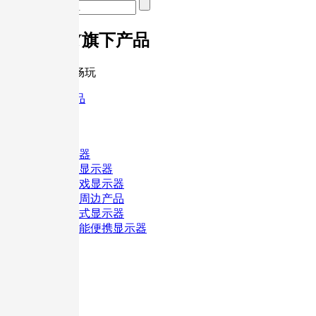
G-STORY旗下产品
随时随地尽情畅玩
首页
>
旗下产品
分类
不限
便携显示器
台式大屏显示器
一体式游戏显示器
游戏主机周边产品
箱包便携式显示器
超薄多功能便携显示器
尺寸
不限
其它配件
12.9英寸
27英寸