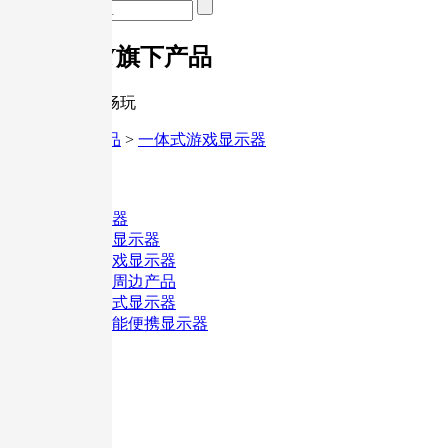
G-STORY旗下产品
随时随地尽情畅玩
首页
>
旗下产品
>
一体式游戏显示器
分类
不限
便携显示器
台式大屏显示器
一体式游戏显示器
游戏主机周边产品
箱包便携式显示器
超薄多功能便携显示器
尺寸
不限
其它配件
12.9英寸
27英寸