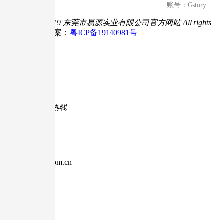
账号：Gstory
Copyright © 2019 东莞市易源实业有限公司官方网站
All rights
reserved.
ICP备案：
粤ICP备19140981号

咨询热线

400-1799-887
7*24小时服务热线

企业邮箱
sales@g-story.com.cn
企业服务邮箱

关注微信