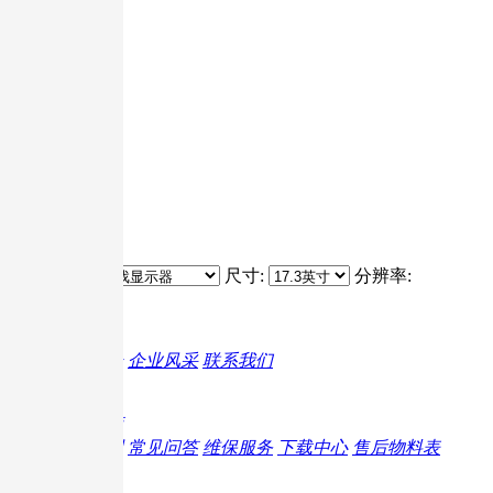
17.3英寸
15.6英寸
13.3英寸
12.5英寸
分辨率
不限
其它配件
1080P
2K
4K
分类:
尺寸:
分辨率:
关于G-story
品牌简介
企业风采
联系我们
服务支持
产品视频
产品说明
常见问答
维保服务
下载中心
售后物料表
热门活动