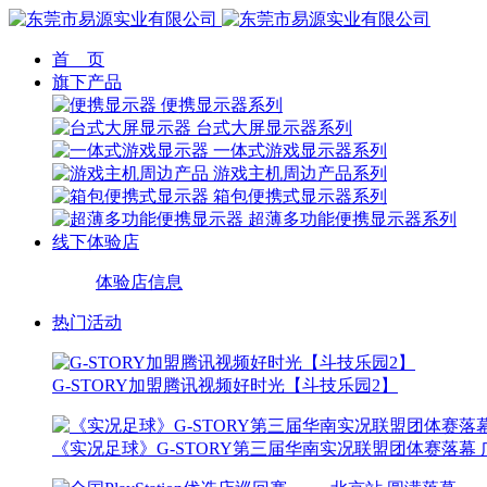
首 页
旗下产品
便携显示器系列
台式大屏显示器系列
一体式游戏显示器系列
游戏主机周边产品系列
箱包便携式显示器系列
超薄多功能便携显示器系列
线下体验店
体验店信息
热门活动
G-STORY加盟腾讯视频好时光【斗技乐园2】
《实况足球》G-STORY第三届华南实况联盟团体赛落幕 